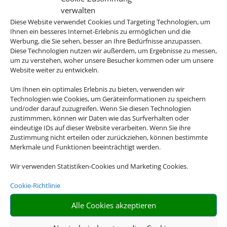
Busflotte und aktuelle
verwalten
Diese Website verwendet Cookies und Targeting Technologien, um
Sicherheitstechnik.
Ihnen ein besseres Internet-Erlebnis zu ermöglichen und die
Werbung, die Sie sehen, besser an Ihre Bedürfnisse anzupassen.
Diese Technologien nutzen wir außerdem, um Ergebnisse zu messen,
um zu verstehen, woher unsere Besucher kommen oder um unsere
Website weiter zu entwickeln.
Um Ihnen ein optimales Erlebnis zu bieten, verwenden wir
Technologien wie Cookies, um Geräteinformationen zu speichern
und/oder darauf zuzugreifen. Wenn Sie diesen Technologien
zustimmmen, können wir Daten wie das Surfverhalten oder
eindeutige IDs auf dieser Website verarbeiten. Wenn Sie ihre
Organisation
Zustimmung nicht erteilen oder zurückziehen, können bestimmte
Den gesamten
Merkmale und Funktionen beeinträchtigt werden.
organisatorischen Aufwand
Wir verwenden Statistiken-Cookies und Marketing Cookies.
übernimmt der
Cookie-Richtlinie
Reiseveranstalter für Sie
ebenso wie sämtliche
Alle Cookies akzeptieren
Haftungsfragen.